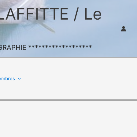
FFITTE / Le
APHIE *******************
embres