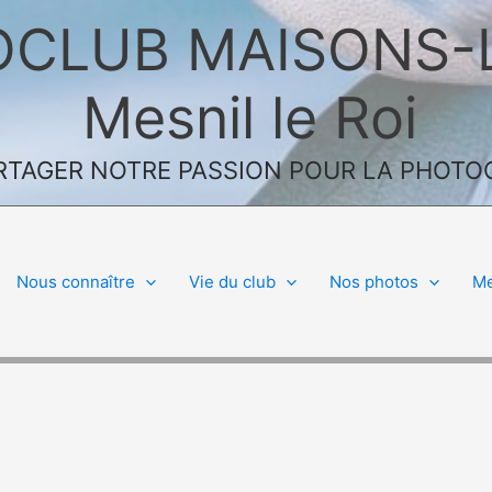
CLUB MAISONS-LA
Mesnil le Roi
ARTAGER NOTRE PASSION POUR LA PHOTOGR
Nous connaître
Vie du club
Nos photos
M