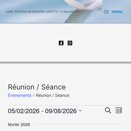
Aller
au
menu
USML PHOTOCLUB MAISONS-LAFFITTE / Le Mesnil le Roi
contenu
Évènements
Réunion / Séance
Évènements
Réunion / Séance
Recher
Nav
05/02/2026
 - 
09/08/2026
Recherche
Liste
de
et
Sélectionnez
vue
une
février 2026
navigat
date.