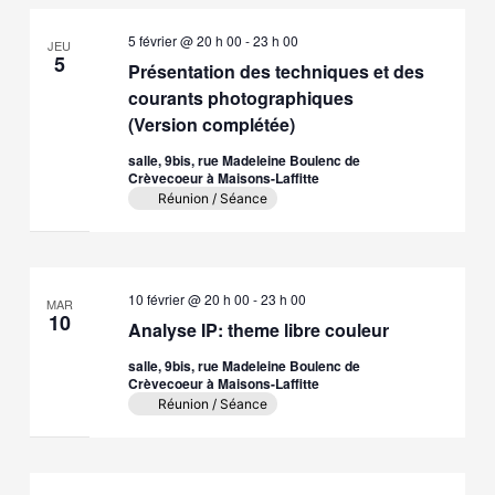
Évè
de
5 février @ 20 h 00
-
23 h 00
vues
JEU
5
Présentation des techniques et des
Évène
courants photographiques
(Version complétée)
salle, 9bis, rue Madeleine Boulenc de
Crèvecoeur à Maisons-Laffitte
Réunion / Séance
10 février @ 20 h 00
-
23 h 00
MAR
10
Analyse IP: theme libre couleur
salle, 9bis, rue Madeleine Boulenc de
Crèvecoeur à Maisons-Laffitte
Réunion / Séance